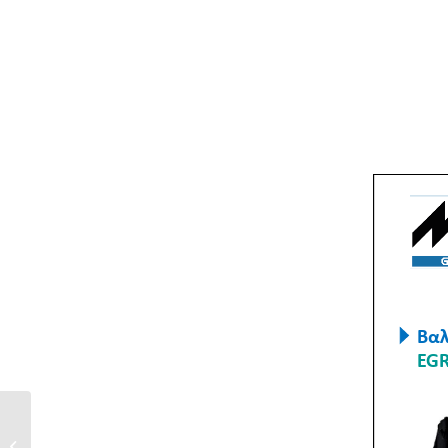
DENSO: Η µάρκα
PowerEdge στην